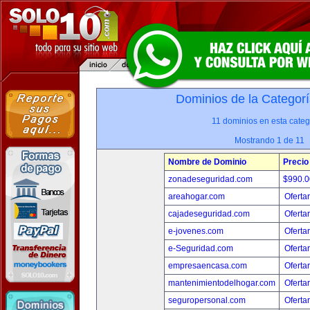
Dominios de la Categorí
11 dominios en esta categ
Mostrando 1 de 11
Nombre de Dominio
Precio
zonadeseguridad.com
$990.
areahogar.com
Oferta
cajadeseguridad.com
Oferta
e-jovenes.com
Oferta
e-Seguridad.com
Oferta
empresaencasa.com
Oferta
mantenimientodelhogar.com
Oferta
seguropersonal.com
Oferta