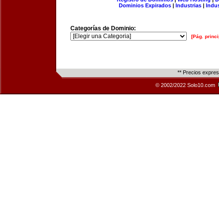
Dominios Expirados
|
Industrias
|
Indu
Categorías de Dominio:
[Pág. princi
** Precios expre
© 2002/2022 Solo10.com