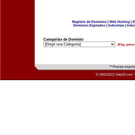
Registro de Dominios
|
Web Hosting
|
D
Dominios Expirados
|
Industrias
|
Indu
Categorías de Dominio:
[Pág. princi
** Precios expre
© 2002/2022 Solo10.com