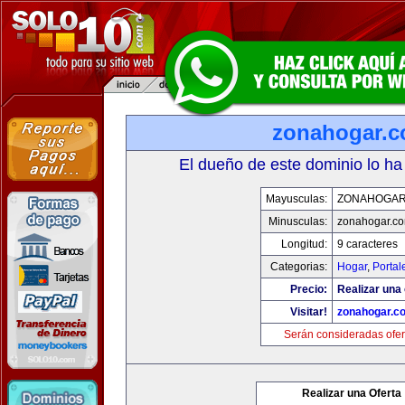
zonahogar.
El dueño de este dominio lo ha
Mayusculas:
ZONAHOGAR
Minusculas:
zonahogar.c
Longitud:
9 caracteres
Categorias:
Hogar
,
Portal
Precio:
Realizar una 
Visitar!
zonahogar.c
Serán consideradas ofer
Realizar una Oferta