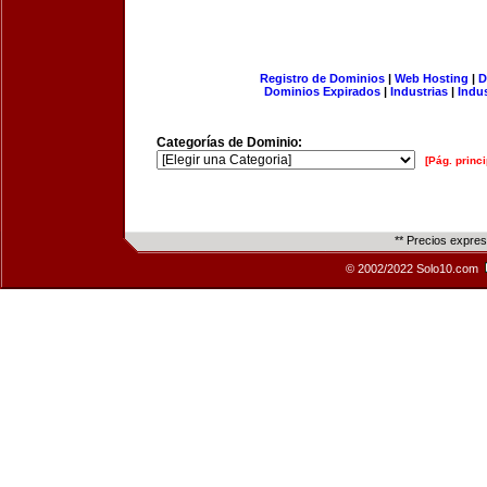
Registro de Dominios
|
Web Hosting
|
D
Dominios Expirados
|
Industrias
|
Indu
Categorías de Dominio:
[Pág. princi
** Precios expre
© 2002/2022 Solo10.com