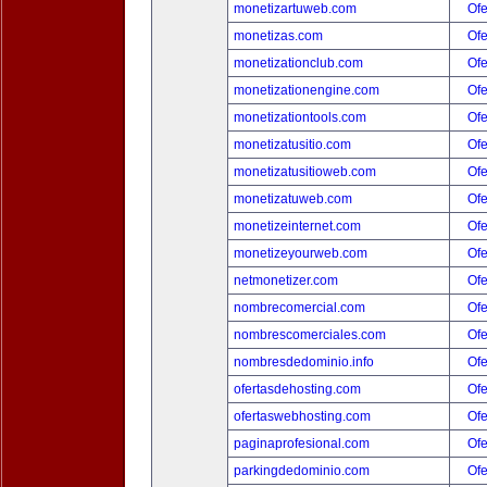
monetizartuweb.com
Ofe
monetizas.com
Ofe
monetizationclub.com
Ofe
monetizationengine.com
Ofe
monetizationtools.com
Ofe
monetizatusitio.com
Ofe
monetizatusitioweb.com
Ofe
monetizatuweb.com
Ofe
monetizeinternet.com
Ofe
monetizeyourweb.com
Ofe
netmonetizer.com
Ofe
nombrecomercial.com
Ofe
nombrescomerciales.com
Ofe
nombresdedominio.info
Ofe
ofertasdehosting.com
Ofe
ofertaswebhosting.com
Ofe
paginaprofesional.com
Ofe
parkingdedominio.com
Ofe