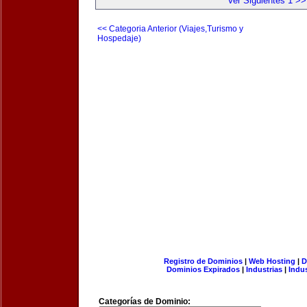
Ver Siguientes 1 >>
<< Categoria Anterior (Viajes,Turismo y
Hospedaje)
Registro de Dominios
|
Web Hosting
|
D
Dominios Expirados
|
Industrias
|
Indu
Categorías de Dominio: