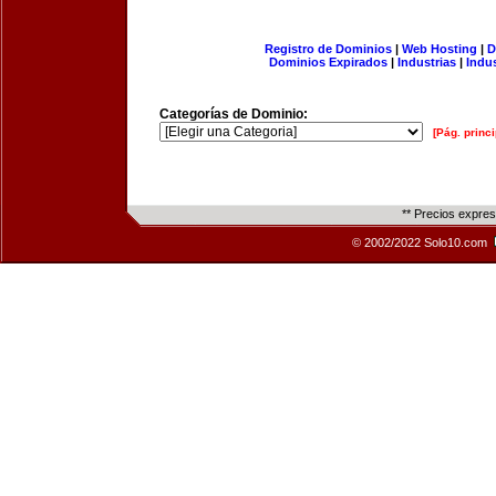
Registro de Dominios
|
Web Hosting
|
D
Dominios Expirados
|
Industrias
|
Indu
Categorías de Dominio:
[Pág. princi
** Precios expre
© 2002/2022 Solo10.com