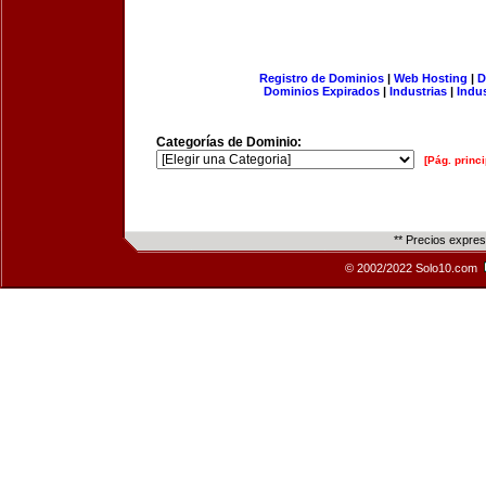
Registro de Dominios
|
Web Hosting
|
D
Dominios Expirados
|
Industrias
|
Indu
Categorías de Dominio:
[Pág. princi
** Precios expre
© 2002/2022 Solo10.com