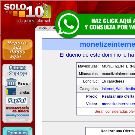
monetizeintern
El dueño de este dominio lo ha
Mayusculas:
MONETIZEINTERN
Minusculas:
monetizeinternet.c
Longitud:
16 caracteres
Categorias:
Internet
,
Web Hostin
Precio:
Realizar una oferta
Visitar!
monetizeinternet.
Serán consideradas ofer
Realizar una Oferta