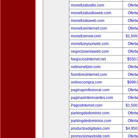
monetizatusitio.com
Oferta
monetizatusitioweb.com
Oferta
monetizatuweb.com
Oferta
monetizeinternet.com
Oferta
monetizenow.com
$1,500
monetizeyourweb.com
Oferta
negociosenlaweb.com
Oferta
NegociosInternet.net
$550.
netmonetizer.com
Oferta
NombresInternet.com
Oferta
onlinecompra.com
$999.
paginaprofesional.com
Oferta
paginasinteresantes.com
Oferta
PagosInternet.com
$1,500
parkingdedominio.com
Oferta
parkingdedominios.com
Oferta
productosdigitales.com
$4,950
promocionwebsite.com
Oferta