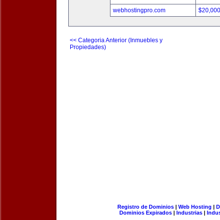
webhostingpro.com
$20,00
<< Categoria Anterior (Inmuebles y
Propiedades)
Registro de Dominios
|
Web Hosting
|
D
Dominios Expirados
|
Industrias
|
Indu