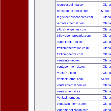
recursosenlinea.com
Oferta
registroelectronico.com
$2,900
registroenbuscadores.com
Oferta
rematesinternet.com
Oferta
sitiosinteligentes.com
Oferta
sitiowebempresarial.com
Oferta
subastainternet.com
Oferta
trafficmonetization.co.uk
Oferta
trafficmonetize.com
Oferta
ventainternet.net
Oferta
ventaporinternet.com
Oferta
VentaPro.com
Oferta
VentasInternet.com
$4,999
ventasinternet.com.es
Oferta
ventasinternet.es
Oferta
VentasInternet.net
Oferta
ventasviainternet.com
Oferta
videomonetization.com
Oferta