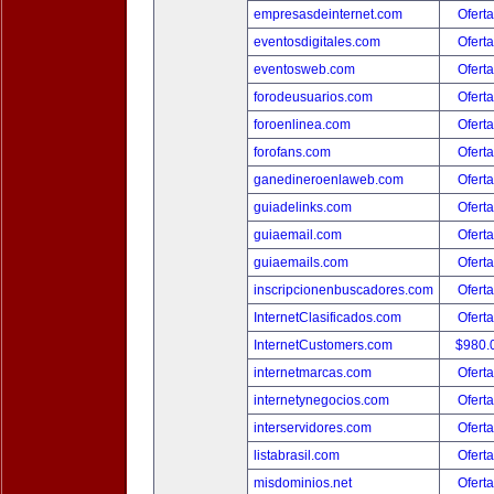
empresasdeinternet.com
Oferta
eventosdigitales.com
Oferta
eventosweb.com
Oferta
forodeusuarios.com
Oferta
foroenlinea.com
Oferta
forofans.com
Oferta
ganedineroenlaweb.com
Oferta
guiadelinks.com
Oferta
guiaemail.com
Oferta
guiaemails.com
Oferta
inscripcionenbuscadores.com
Oferta
InternetClasificados.com
Oferta
InternetCustomers.com
$980.
internetmarcas.com
Oferta
internetynegocios.com
Oferta
interservidores.com
Oferta
listabrasil.com
Oferta
misdominios.net
Oferta