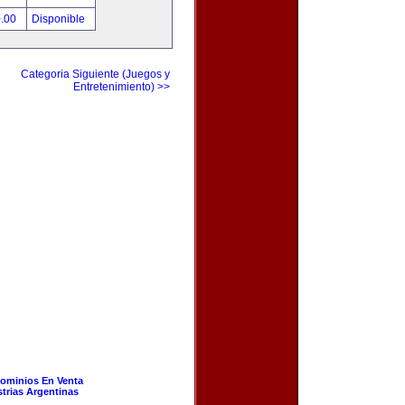
0.00
Disponible
Categoria Siguiente (Juegos y
Entretenimiento) >>
ominios En Venta
strias Argentinas