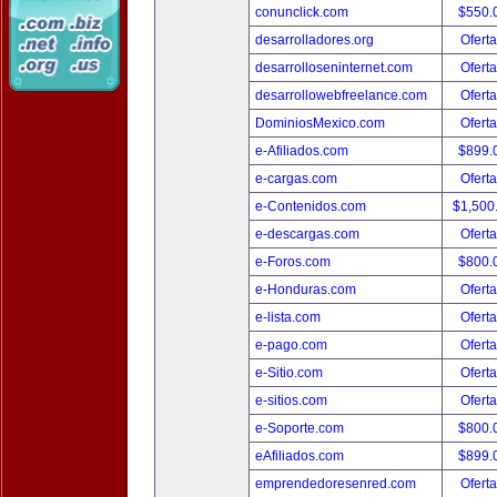
conunclick.com
$550.
desarrolladores.org
Oferta
desarrolloseninternet.com
Oferta
desarrollowebfreelance.com
Oferta
DominiosMexico.com
Oferta
e-Afiliados.com
$899.
e-cargas.com
Oferta
e-Contenidos.com
$1,500
e-descargas.com
Oferta
e-Foros.com
$800.
e-Honduras.com
Oferta
e-lista.com
Oferta
e-pago.com
Oferta
e-Sitio.com
Oferta
e-sitios.com
Oferta
e-Soporte.com
$800.
eAfiliados.com
$899.
emprendedoresenred.com
Oferta