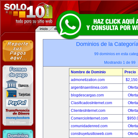
Dominios de la Categorí
99 dominios en esta categ
Mostrando 1 de 99
Nombre de Dominio
Precio
admonetization.com
$2,150
argentinaenlinea.com
Oferta
blogdescargas.com
Oferta
ClasificadosInternet.com
Oferta
ClientesInternet.com
Oferta
ComercioInternet.com
$950.
comunidadenred.com
Oferta
construyetusitioweb.com
Oferta