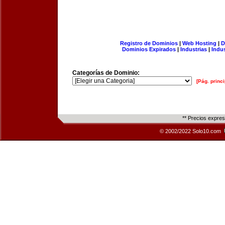
Registro de Dominios
|
Web Hosting
|
D
Dominios Expirados
|
Industrias
|
Indu
Categorías de Dominio:
[Pág. princi
** Precios expre
© 2002/2022 Solo10.com