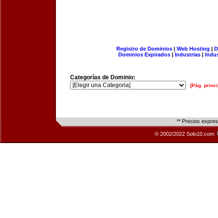
Registro de Dominios
|
Web Hosting
|
D
Dominios Expirados
|
Industrias
|
Indu
Categorías de Dominio:
[Pág. princi
** Precios expre
© 2002/2022 Solo10.com