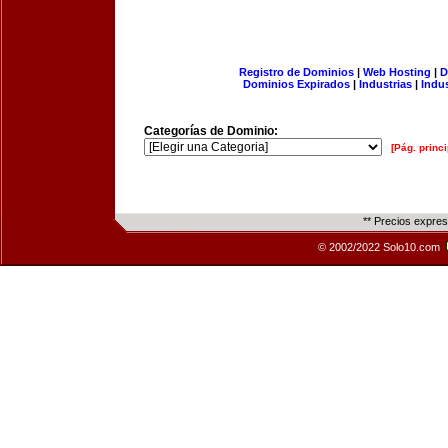
Registro de Dominios
|
Web Hosting
|
D
Dominios Expirados
|
Industrias
|
Indu
Categorías de Dominio:
[Pág. princi
** Precios expre
© 2002/2022 Solo10.com