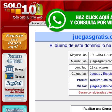
juegasgratis
El dueño de este dominio lo ha
Mayusculas:
JUEGASGRATI
Minusculas:
juegasgratis.co
Longitud:
12 caracteres
Categorias:
Juegos y Entret
Precio:
Realizar una of
Visitar!
juegasgratis.c
Serán consideradas ofer
Realizar una Oferta