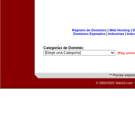
Registro de Dominios
|
Web Hosting
|
D
Dominios Expirados
|
Industrias
|
Indu
Categorías de Dominio:
[Pág. princi
** Precios expre
© 2002/2022 Solo10.com