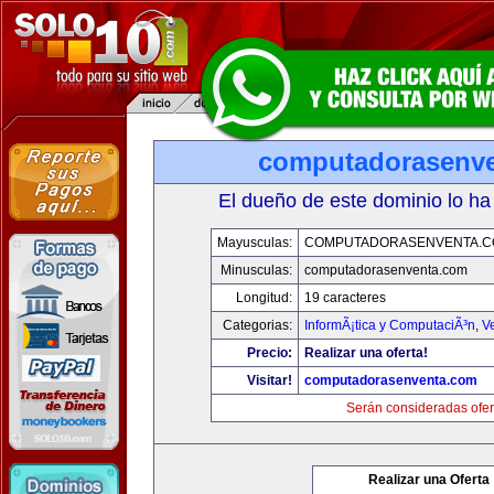
computadorasenv
El dueño de este dominio lo ha
Mayusculas:
COMPUTADORASENVENTA.
Minusculas:
computadorasenventa.com
Longitud:
19 caracteres
Categorias:
InformÃ¡tica y ComputaciÃ³n
,
V
Precio:
Realizar una oferta!
Visitar!
computadorasenventa.com
Serán consideradas ofer
Realizar una Oferta