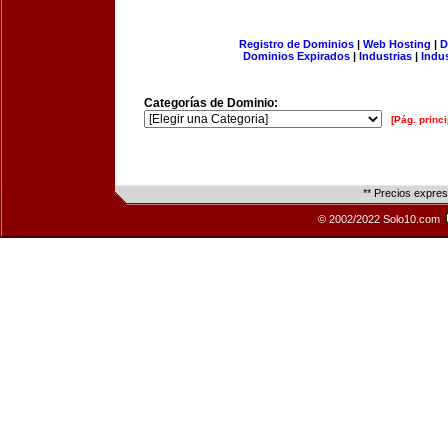
Registro de Dominios
|
Web Hosting
|
D
Dominios Expirados
|
Industrias
|
Indu
Categorías de Dominio:
[Pág. princi
** Precios expre
© 2002/2022 Solo10.com