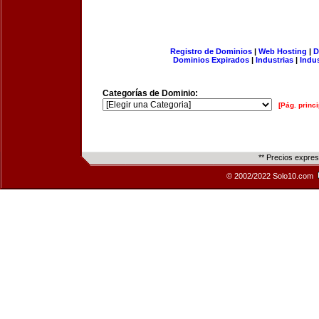
Registro de Dominios
|
Web Hosting
|
D
Dominios Expirados
|
Industrias
|
Indu
Categorías de Dominio:
[Pág. princi
** Precios expre
© 2002/2022 Solo10.com