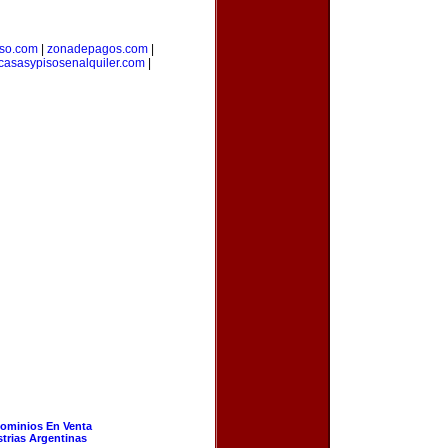
rso.com
|
zonadepagos.com
|
casasypisosenalquiler.com
|
ominios En Venta
strias Argentinas