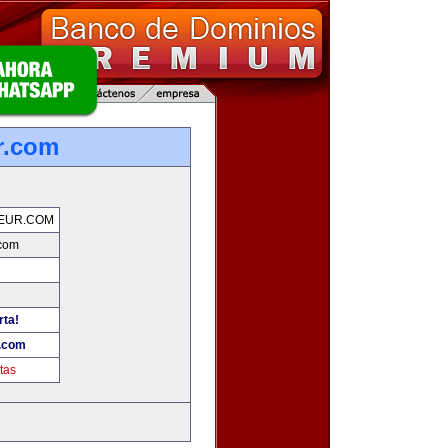
r.com
EUR.COM
.com
rta!
.com
tas