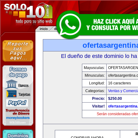
ofertasargenti
El dueño de este dominio lo ha
Mayusculas:
OFERTASARGEN
Minusculas:
ofertasargentina
Longitud:
16 caracteres
Categorias:
Ventas y Comerci
Precio:
$250.00
Visitar!
ofertasargentin
Serán consideradas ofer
R