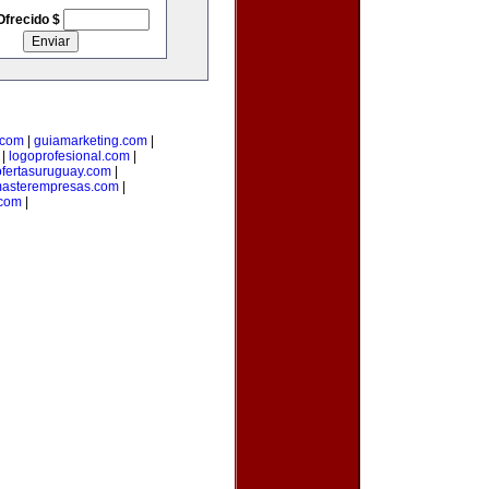
Ofrecido $
.com
|
guiamarketing.com
|
|
logoprofesional.com
|
ofertasuruguay.com
|
asterempresas.com
|
com
|