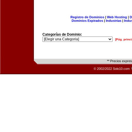
Registro de Dominios
|
Web Hosting
|
D
Dominios Expirados
|
Industrias
|
Indu
Categorías de Dominio:
[Pág. princi
** Precios expre
© 2002/2022 Solo10.com