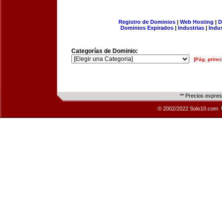
Registro de Dominios
|
Web Hosting
|
D
Dominios Expirados
|
Industrias
|
Indu
Categorías de Dominio:
[Pág. princi
** Precios expre
© 2002/2022 Solo10.com