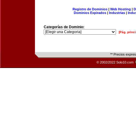
Registro de Dominios
|
Web Hosting
|
D
Dominios Expirados
|
Industrias
|
Indu
Categorías de Dominio:
[Pág. princi
** Precios expre
© 2002/2022 Solo10.com