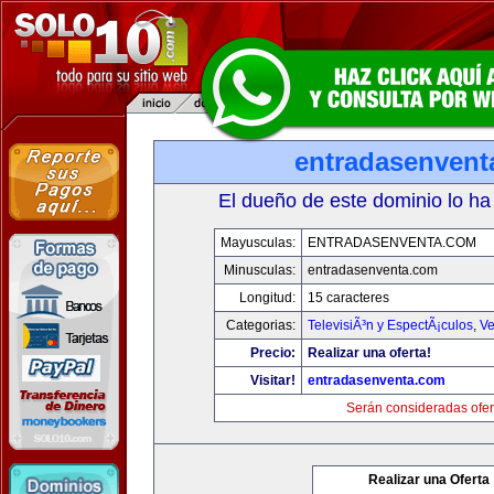
entradasenvent
El dueño de este dominio lo ha
Mayusculas:
ENTRADASENVENTA.COM
Minusculas:
entradasenventa.com
Longitud:
15 caracteres
Categorias:
TelevisiÃ³n y EspectÃ¡culos
,
Ve
Precio:
Realizar una oferta!
Visitar!
entradasenventa.com
Serán consideradas ofer
Realizar una Oferta